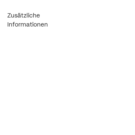
Wachstumsförderung
Zusätzliche 
Informationen
Wie gehen Sie Projekte an?
Wie sieht ein typischer 
Projektzeitplan aus?
Wie handhaben Sie Revisionen und 
Feedback?
Wie schnell erhalte ich meine Arbeit?