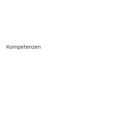
bauen um jedes Briefing ein 
maßgeschneidertes Team, skaliert auf 
Ihren Umfang und Ihr Budget.
Kompetenzen
Strategie
Markenbildung
Marketing Operations